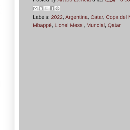
Labels:
2022
,
Argentina
,
Catar
,
Copa del
Mbappé
,
Lionel Messi
,
Mundial
,
Qatar