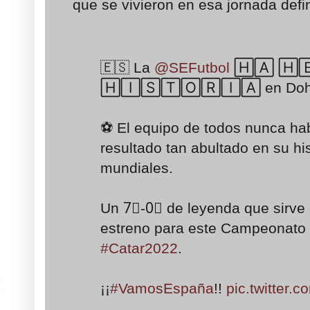
que se vivieron en esa jornada defin
🇪🇸 La
@SEFutbol
🄷🄰 🄷
🄷🄸🅂🅃🄾🅁🄸🄰 en Doh
⚽️ El equipo de todos nunca h
resultado tan abultado en su his
mundiales.
Un 7⃣-0⃣ de leyenda que sirve 
estreno para este Campeonato
#Catar2022
.
¡¡
#VamosEspaña
!!
pic.twitter