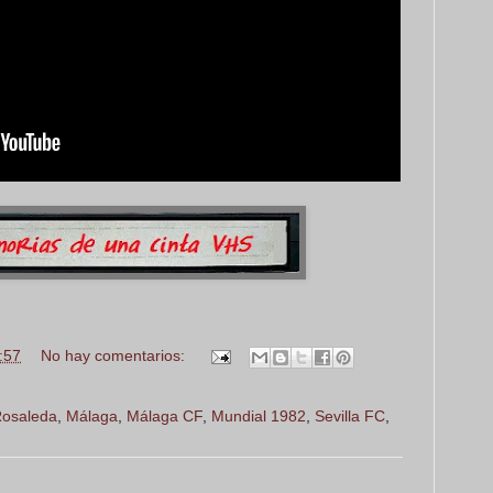
:57
No hay comentarios:
Rosaleda
,
Málaga
,
Málaga CF
,
Mundial 1982
,
Sevilla FC
,