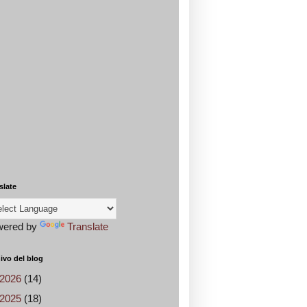
slate
wered by
Translate
ivo del blog
2026
(14)
2025
(18)