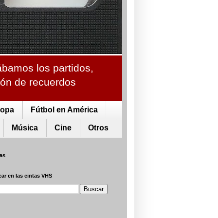
ábamos los partidos,
ción de recuerdos
ropa
Fútbol en América
Música
Cine
Otros
tas
ar en las cintas VHS