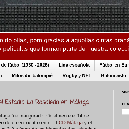
 de ellas, pero gracias a aquellas cintas grab
 y películas que forman parte de nuestra colec
de fútbol (1930 - 2026)
Liga española
Fútbol en Eu
a
Mitos del balompié
Rugby y NFL
Baloncesto
Visi
del Estadio La Rosaleda en Málaga
Busc
aga fue inaugurado oficialmente el 14 de
o de un encuentro entre el
CD Málaga
y el