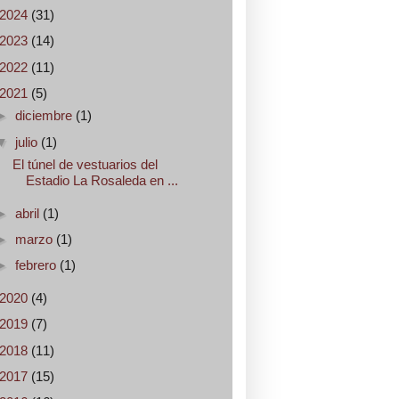
2024
(31)
2023
(14)
2022
(11)
2021
(5)
►
diciembre
(1)
▼
julio
(1)
El túnel de vestuarios del
Estadio La Rosaleda en ...
►
abril
(1)
►
marzo
(1)
►
febrero
(1)
2020
(4)
2019
(7)
2018
(11)
2017
(15)