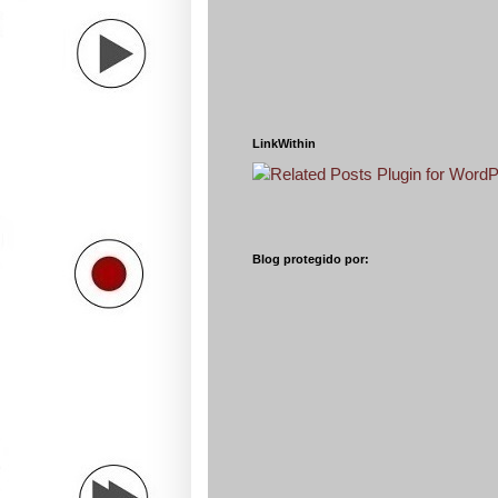
LinkWithin
Blog protegido por: