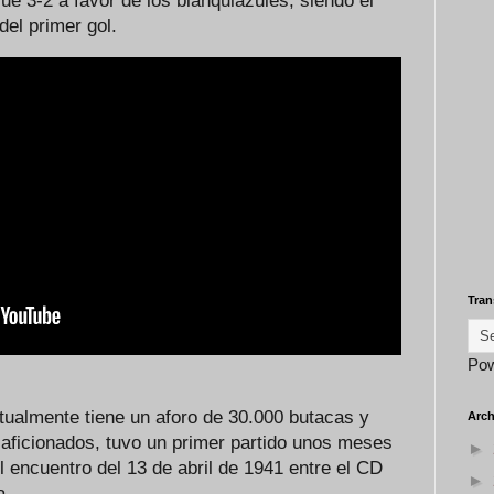
 fue 3-2 a favor de los blanquiazules, siendo el
 del primer gol.
Tran
Po
tualmente tiene un aforo de 30.000 butacas y
Arch
 aficionados, tuvo un primer partido unos meses
►
el encuentro del 13 de abril de 1941 entre el CD
►
a.