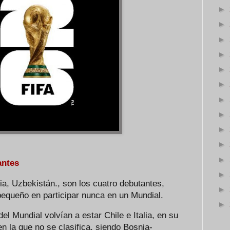
►
►
►
►
►
►
►
►
►
►
►
antes
►
a, Uzbekistán., son los cuatro debutantes,
►
equeño en participar nunca en un Mundial.
►
el Mundial volvían a estar Chile e Italia, en su
n la que no se clasifica, siendo Bosnia-