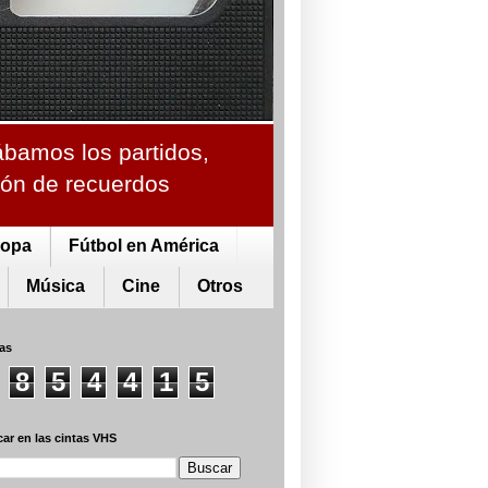
ábamos los partidos,
ción de recuerdos
ropa
Fútbol en América
Música
Cine
Otros
tas
8
5
4
4
1
5
ar en las cintas VHS