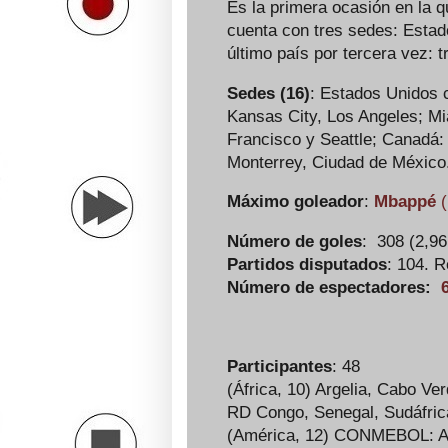
Es la primera ocasión en la 
cuenta con tres sedes: Estad
último país por tercera vez: 
Sedes (16)
: Estados Unidos c
Kansas City, Los Angeles; Mi
Francisco y Seattle; Canadá:
Monterrey, Ciudad de México
Máximo goleador
:
Mbappé
(
Número de goles
: 308 (2,96
Partidos disputados
: 104. 
Número de espectadores:
Participantes
: 48
(África, 10) Argelia, Cabo Ve
RD Congo, Senegal, Sudáfric
(América, 12) CONMEBOL: Arg