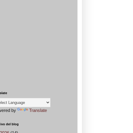
slate
wered by
Translate
ivo del blog
2026
(14)