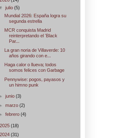
▼
julio
(5)
Mundial 2026: España logra su
segunda estrella
MCR conquista Madrid
reinterpretando el 'Black
Par...
La gran noria de Villaverde: 10
años girando con e...
Haga calor o llueva; todos
somos felices con Garbage
Pennywise: pogos, payasos y
un himno punk
►
junio
(3)
►
marzo
(2)
►
febrero
(4)
2025
(18)
2024
(31)