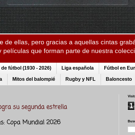
 de ellas, pero gracias a aquellas cintas grab
 y películas que forman parte de nuestra colec
de fútbol (1930 - 2026)
Liga española
Fútbol en Eu
a
Mitos del balompié
Rugby y NFL
Baloncesto
Visi
1
ogra su segunda estrella
es: Copa Mundial 2026
Busc