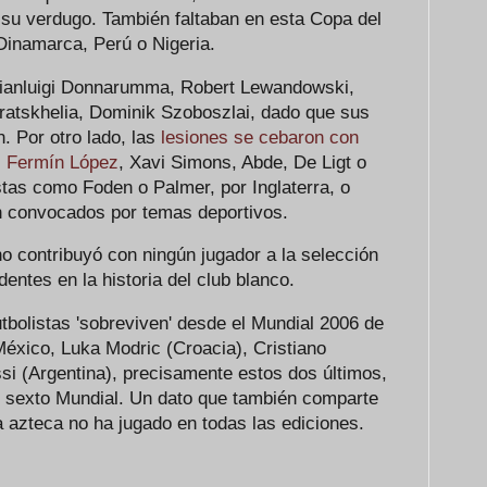
su verdugo. También faltaban en esta Copa del
Dinamarca, Perú o Nigeria.
Gianluigi Donnarumma, Robert Lewandowski,
ratskhelia, Dominik Szoboszlai, dado que sus
n. Por otro lado, las
lesiones se cebaron con
,
Fermín López
, Xavi Simons, Abde, De Ligt o
stas como Foden o Palmer, por Inglaterra, o
n convocados por temas deportivos.
no contribuyó con ningún jugador a la selección
entes en la historia del club blanco.
utbolistas 'sobreviven' desde el Mundial 2006 de
éxico, Luka Modric (Croacia), Cristiano
si (Argentina), precisamente estos dos últimos,
u sexto Mundial. Un dato que también comparte
azteca no ha jugado en todas las ediciones.