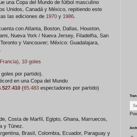
que una Copa del Mundo de fútbol masculino
os Unidos, Canadá y México, repitiendo este
tras las ediciones de
1970
y
1986
.
uenta con Atlanta, Boston, Dallas, Houston,
ami, Nueva York / Nueva Jersey, Filadelfia, San
 Toronto y Vancouver; México: Guadalajara,
.
Francia), 10 goles
 goles por partido).
Récord en una Copa del Mundo
6.527.410
(
65.483
espectadores por partido)
Tran
Po
rde, Costa de Marfil, Egipto, Ghana, Marruecos,
a y Túnez.
Arch
entina, Brasil, Colombia, Ecuador, Paraguay y
▼